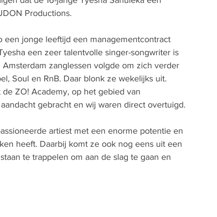
igen dat de 16-jarige Tyesha Sahuleka een 
UDON Productions. 
 zo een jonge leeftijd een managementcontract 
esha een zeer talentvolle singer-songwriter is 
in Amsterdam zanglessen volgde om zich verder 
l, Soul en RnB. Daar blonk ze wekelijks uit. 
 de ZO! Academy, op het gebied van 
aandacht gebracht en wij waren direct overtuigd.
assioneerde artiest met een enorme potentie en 
aken heeft. Daarbij komt ze ook nog eens uit een 
j staan te trappelen om aan de slag te gaan en 