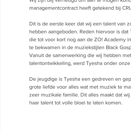
Wij zijn blij verheugd om aan te mogen kond
managementcontract heeft getekend bij CR
Dit is de eerste keer dat wij een talent van
hebben aangeboden. Reden hiervoor is dat Ty
die tot voor kort nog aan de ZO! Academy 
te bekwamen in de muziekstijlen Black Gospe
Vanuit de samenwerking die wij hebben met
talentontwikkeling, werd Tyesha onder onze 
De jeugdige is Tyesha een gedreven en gep
grote liefde voor alles wat met muziek te m
zeer muzikale familie. Dit alles maakt dat wi
haar talent tot volle bloei te laten komen. 